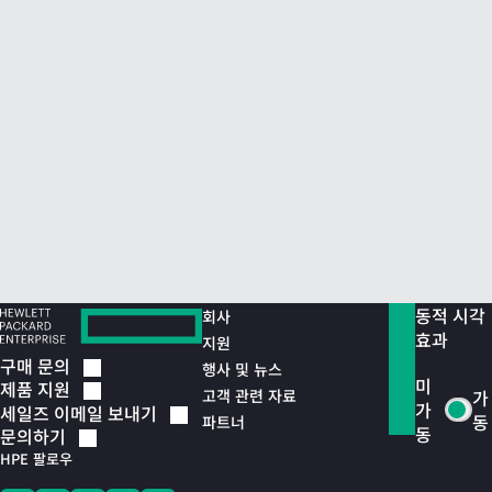
동적 시각
회사
효과
지원
구매
문의
행사 및 뉴스
미
제품
지원
고객 관련 자료
가
가
세일즈 이메일
보내기
동
파트너
동
문의하기
HPE 팔로우