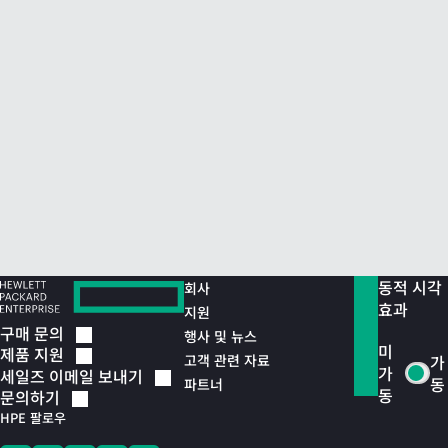
동적 시각
회사
효과
지원
구매
문의
행사 및 뉴스
미
제품
지원
고객 관련 자료
가
가
세일즈 이메일
보내기
동
파트너
동
문의하기
HPE 팔로우