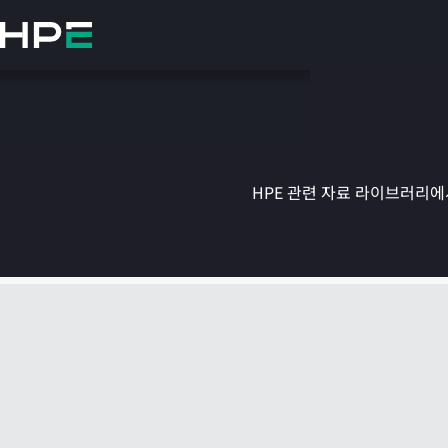
주
요
콘
텐
츠
로
건
너
뛰
HPE 관련 자료 라이브러리에서
기