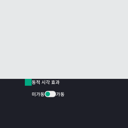
동적 시각 효과
미가동
가동