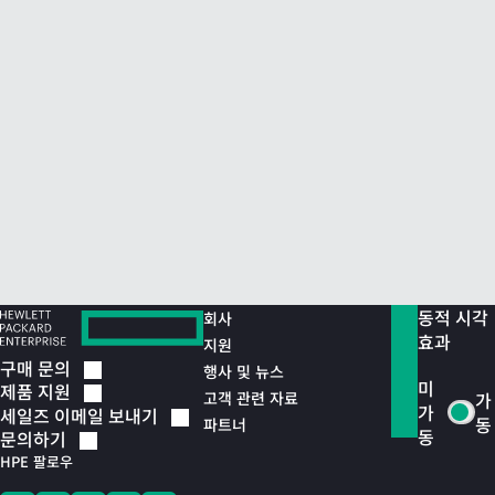
동적 시각
회사
효과
지원
구매
문의
행사 및 뉴스
미
제품
지원
고객 관련 자료
가
가
세일즈 이메일
보내기
동
파트너
동
문의하기
HPE 팔로우