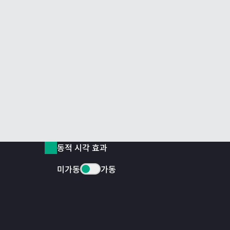
동적 시각 효과
미가동
가동