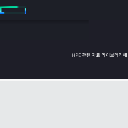
주
요
콘
텐
츠
로
건
너
뛰
HPE 관련 자료 라이브러리에서
기