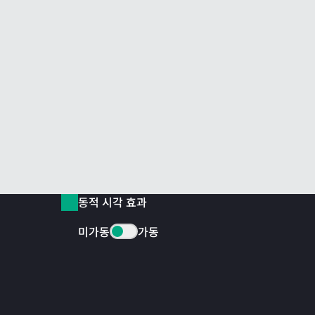
동적 시각 효과
미가동
가동