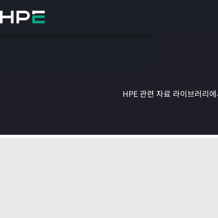
주
요
콘
텐
츠
로
건
너
뛰
HPE 관련 자료 라이브러리에서
기