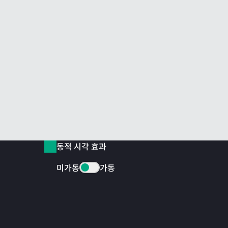
동적 시각 효과
미가동
가동