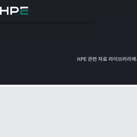
주
요
콘
텐
츠
로
건
너
뛰
HPE 관련 자료 라이브러리에서
기