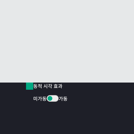
동적 시각 효과
미가동
가동