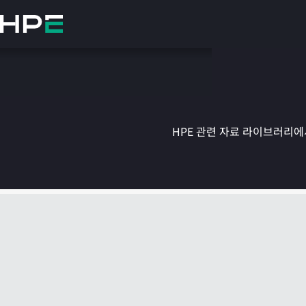
주
요
콘
텐
츠
로
건
너
뛰
HPE 관련 자료 라이브러리에서
기