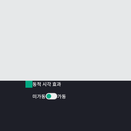
동적 시각 효과
미가동
가동