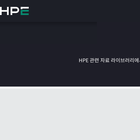
주
요
콘
텐
츠
로
건
너
뛰
HPE 관련 자료 라이브러리에서
기