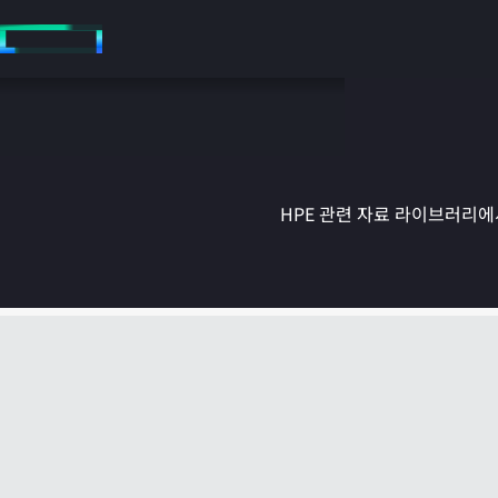
주
요
콘
텐
츠
로
건
너
뛰
HPE 관련 자료 라이브러리에서
기