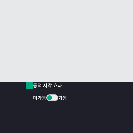
동적 시각 효과
미가동
가동