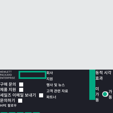
동적 시각
회사
효과
지원
구매
문의
행사 및 뉴스
미
제품
지원
고객 관련 자료
가
가
세일즈 이메일
보내기
동
파트너
동
문의하기
HPE 팔로우