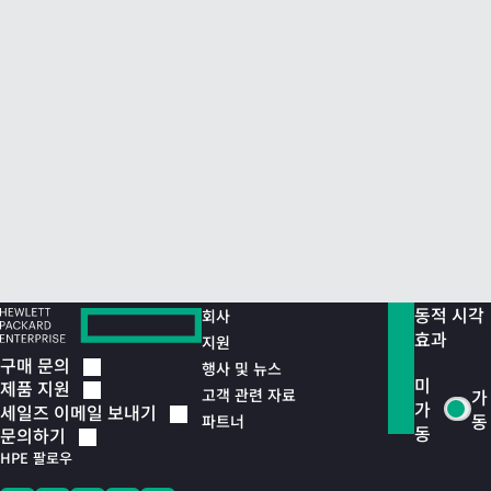
동적 시각
회사
효과
지원
구매
문의
행사 및 뉴스
미
제품
지원
고객 관련 자료
가
가
세일즈 이메일
보내기
동
파트너
동
문의하기
HPE 팔로우