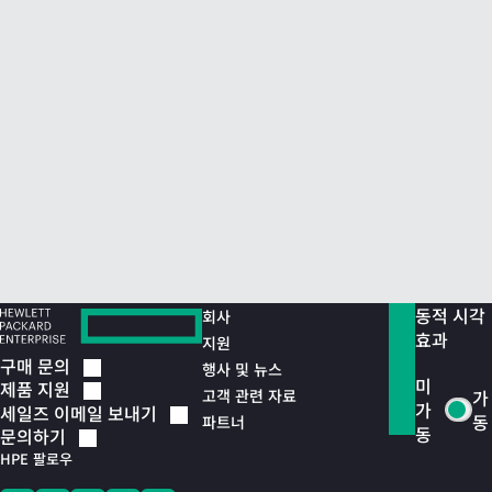
동적 시각
회사
효과
지원
구매
문의
행사 및 뉴스
미
제품
지원
고객 관련 자료
가
가
세일즈 이메일
보내기
동
파트너
동
문의하기
HPE 팔로우