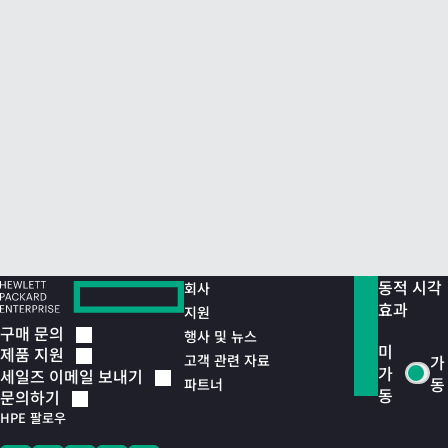
동적 시각
회사
효과
지원
구매
문의
행사 및 뉴스
미
제품
지원
고객 관련 자료
가
가
세일즈 이메일
보내기
동
파트너
동
문의하기
HPE 팔로우