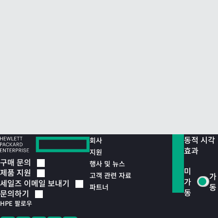
동적 시각
회사
효과
지원
구매
문의
행사 및 뉴스
미
제품
지원
고객 관련 자료
가
가
세일즈 이메일
보내기
동
파트너
동
문의하기
HPE 팔로우