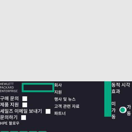
동적 시각
회사
효과
지원
구매
문의
행사 및 뉴스
미
제품
지원
고객 관련 자료
가
가
세일즈 이메일
보내기
동
파트너
동
문의하기
HPE 팔로우