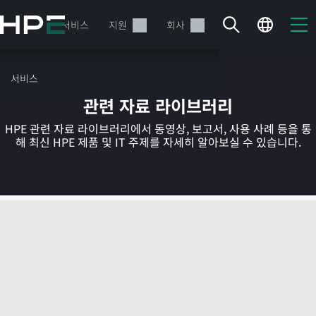
주
요
제품
서비스
지원
회사
콘
텐
츠
서비스
로
관련 자료 라이브러리
건
너
HPE 관련 자료 라이브러리에서 동영상, 보고서, 사용 사례 등을 통
뛰
해 최신 HPE 제품 및 IT 주제를 자세히 알아보실 수 있습니다.
기
현재 장바구니가 비어있습니다
HPE Store에서 검색하고 구성한 다음 주문하십시오.
지금 구매하기