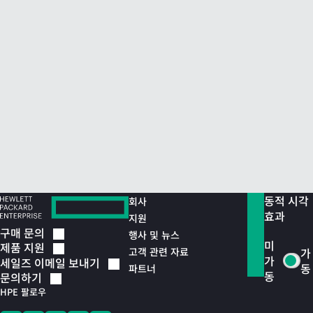
동적 시각
회사
효과
지원
구매
문의
행사 및 뉴스
미
제품
지원
고객 관련 자료
가
가
세일즈 이메일
보내기
동
파트너
동
문의하기
HPE 팔로우