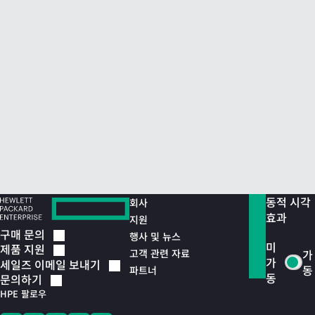
동적 시각
회사
효과
지원
구매
문의
행사 및 뉴스
미
제품
지원
고객 관련 자료
가
가
세일즈 이메일
보내기
동
파트너
동
문의하기
HPE 팔로우