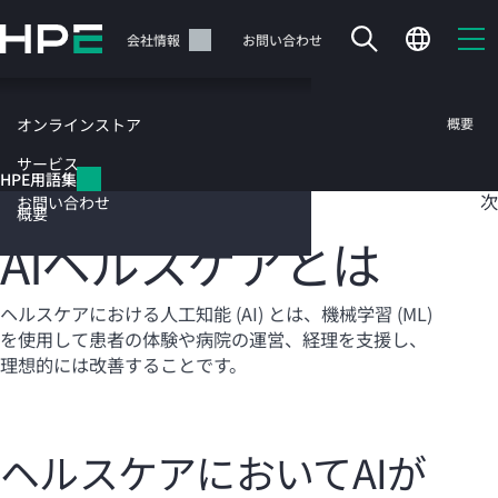
メ
イ
サポート
会社情報
お問い合わせ
ン
の
コ
HPE用語集
概要
オンラインストア
ン
テ
サービス
目
HPE用語集
ン
AIヘルスケア
次
お問い合わせ
ツ
概要
に
AIヘルスケアとは
ス
キ
ッ
カートは空です
ヘルスケアにおける人工知能 (AI) とは、機械学習 (ML)
プ
を使用して患者の体験や病院の運営、経理を支援し、
す
HPEストアで商品を検索、構成、注文できます。
理想的には改善することです。
る
今すぐ購入
ヘルスケアにおいてAIが