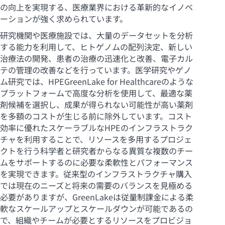
の向上を実現する、医療業界における革新的なイノベ
ーションが強く求められています。
研究機関や医療施設では、大量のデータセットを分析
する能力を利用して、ヒトゲノムの配列決定、新しい
治療法の開発、患者の治療の迅速化と改善、電子カル
テの管理の改善などを行っています。医学研究やゲノ
ム研究では、HPEGreenLake for Healthcareのような
プラットフォームで高度な分析を使用して、最適な薬
剤候補を選択し、成果が得られない可能性が高い薬剤
を多額のコストが生じる前に除外しています。コスト
効率に優れたスケーラブルなHPEのインフラストラク
チャを利用することで、リソースを多用するプロジェ
クトを行う科学者と研究者からなる異質な複数のチー
ムをサポートするのに必要な柔軟性とパフォーマンス
を実現できます。従来型のインフラストラクチャ購入
では現在のニーズと将来の需要のバランスを見極める
必要がありますが、GreenLakeは従量制課金による柔
軟なスケールアップとスケールダウンが可能であるの
で、組織やチームが必要とするリソースをプロビジョ