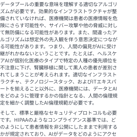
データプールの重要な意味を理解する適切なアルゴリ
ズムが必要です。効果的なインフラストラクチャが整
備されていなければ、医療機関は患者の医療情報を危
険にさらす可能性や、サイバー攻撃や他の脅威に対し
て無防備になる可能性があります。また、間違ったア
ルゴリズムは想定外の先入観を伴う意思決定につなが
る可能性があります。つまり、人間の偏見がAIに受け
継がれかねないということです。たとえば、ヘルスケ
アAIが個別化医療のタイプで特定の人種の優先順位を
不注意に下げ、腎臓移植に関して黒人の患者が差別さ
れてしまうことが考えられます。適切なインフラスト
ラクチャ、テクノロジースタック、およびITエキスパ
ートを揃えること以外に、医療機関には、データとAI
をどのように管理するかの指針となる、人間の倫理規
定を細かく調整したAI倫理規範が必要です。
そして、標準と厳格なセキュリティプロトコルも必要
です。HIPAAのようなコンプライアンス基準では、ど
のようにして患者情報を非公開にしたままで利用する
かが規定されており、AIがデータをどのようにアクセ