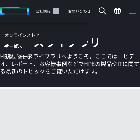
メ
イ
サポート
会社情報
お問い合わせ
ン
の
コ
オンラインストア
リソースライブラリ
ン
テ
サービス
ン
HPEリソースライブラリへようこそ。ここでは、ビデ
お問い合わせ
ツ
オ、レポート、お客様事例などでHPEの製品やITに関す
に
る最新のトピックをご覧いただけます。
ス
キ
ッ
カートは空です
プ
す
HPEストアで商品を検索、構成、注文できます。
る
今すぐ購入