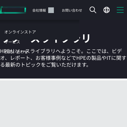
メ
イ
サポート
会社情報
お問い合わせ
ン
の
コ
オンラインストア
リソースライブラリ
ン
テ
サービス
ン
HPEリソースライブラリへようこそ。ここでは、ビデ
お問い合わせ
ツ
オ、レポート、お客様事例などでHPEの製品やITに関す
に
る最新のトピックをご覧いただけます。
ス
キ
ッ
カートは空です
プ
す
HPEストアで商品を検索、構成、注文できます。
る
今すぐ購入