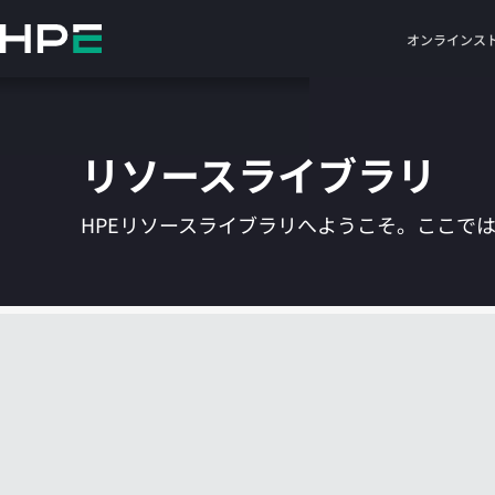
メ
イ
オンラインス
ン
の
コ
ン
リソースライブラリ
テ
ン
ツ
HPEリソースライブラリへようこそ。ここで
に
ス
キ
ッ
プ
す
る