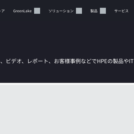
トア
GreenLake
ソリューション
製品
サービス
は、ビデオ、レポート、お客様事例などでHPEの製品やI
カートは空です
HPEストアで商品を検索、構成、注文できます。
今すぐ購入