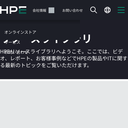
メ
イ
サポート
会社情報
お問い合わせ
ン
の
コ
オンラインストア
リソースライブラリ
ン
テ
サービス
ン
HPEリソースライブラリへようこそ。ここでは、ビデ
お問い合わせ
ツ
オ、レポート、お客様事例などでHPEの製品やITに関す
に
る最新のトピックをご覧いただけます。
ス
キ
ッ
カートは空です
プ
す
HPEストアで商品を検索、構成、注文できます。
る
今すぐ購入