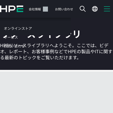
メ
イ
サポート
会社情報
お問い合わせ
ン
の
コ
オンラインストア
リソースライブラリ
ン
テ
サービス
ン
HPEリソースライブラリへようこそ。ここでは、ビデ
お問い合わせ
ツ
オ、レポート、お客様事例などでHPEの製品やITに関す
に
る最新のトピックをご覧いただけます。
ス
キ
ッ
カートは空です
プ
す
HPEストアで商品を検索、構成、注文できます。
る
今すぐ購入