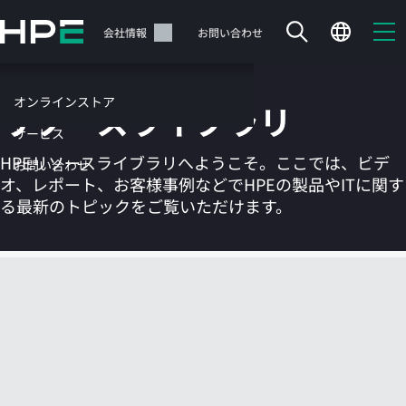
メ
イ
サポート
会社情報
お問い合わせ
ン
の
コ
オンラインストア
リソースライブラリ
ン
テ
サービス
ン
HPEリソースライブラリへようこそ。ここでは、ビデ
お問い合わせ
ツ
オ、レポート、お客様事例などでHPEの製品やITに関す
に
る最新のトピックをご覧いただけます。
ス
キ
ッ
カートは空です
プ
す
HPEストアで商品を検索、構成、注文できます。
る
今すぐ購入