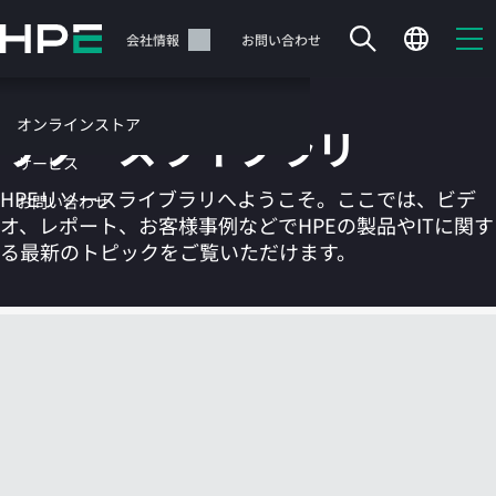
メ
イ
サポート
会社情報
お問い合わせ
ン
の
コ
オンラインストア
リソースライブラリ
ン
テ
サービス
ン
HPEリソースライブラリへようこそ。ここでは、ビデ
お問い合わせ
ツ
オ、レポート、お客様事例などでHPEの製品やITに関す
に
る最新のトピックをご覧いただけます。
ス
キ
ッ
カートは空です
プ
す
HPEストアで商品を検索、構成、注文できます。
る
今すぐ購入