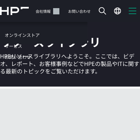
メ
イ
サポート
会社情報
お問い合わせ
ン
の
コ
オンラインストア
リソースライブラリ
ン
テ
サービス
ン
HPEリソースライブラリへようこそ。ここでは、ビデ
お問い合わせ
ツ
オ、レポート、お客様事例などでHPEの製品やITに関す
に
る最新のトピックをご覧いただけます。
ス
キ
ッ
カートは空です
プ
す
HPEストアで商品を検索、構成、注文できます。
る
今すぐ購入