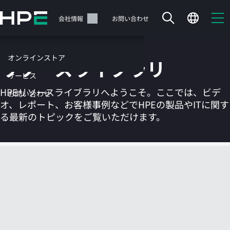
メ
イ
サポート
会社情報
お問い合わせ
ン
の
コ
オンラインストア
リソースライブラリ
ン
テ
サービス
ン
HPEリソースライブラリへようこそ。ここでは、ビデ
お問い合わせ
ツ
オ、レポート、お客様事例などでHPEの製品やITに関す
に
る最新のトピックをご覧いただけます。
ス
キ
ッ
カートは空です
プ
す
HPEストアで商品を検索、構成、注文できます。
る
今すぐ購入