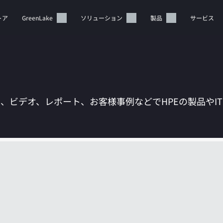
トア
GreenLake
ソリューション
製品
サービス
は、ビデオ、レポート、お客様事例などでHPEの製品やI
カートは空です
HPEストアで商品を検索、構成、注文できます。
今すぐ購入