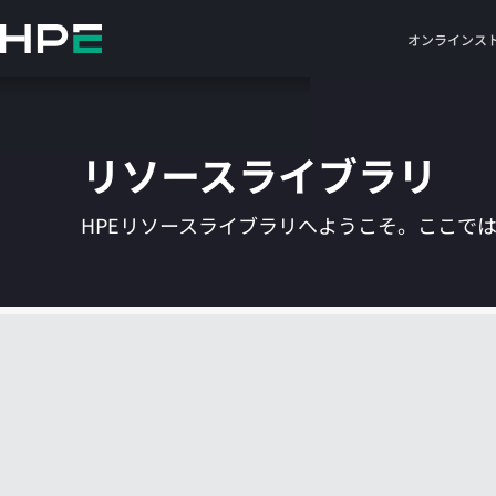
メ
イ
オンラインス
ン
の
コ
ン
リソースライブラリ
テ
ン
ツ
HPEリソースライブラリへようこそ。ここで
に
ス
キ
ッ
プ
す
る