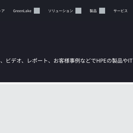
トア
GreenLake
ソリューション
製品
サービス
は、ビデオ、レポート、お客様事例などでHPEの製品やI
カートは空です
HPEストアで商品を検索、構成、注文できます。
今すぐ購入