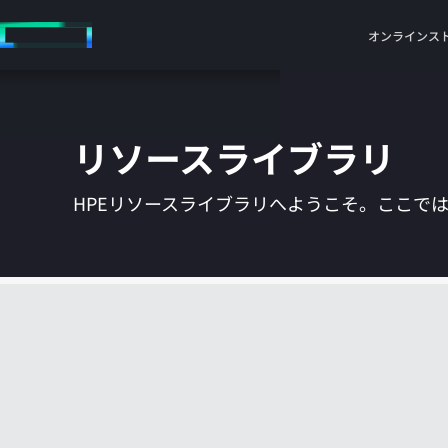
メ
イ
オンラインス
ン
の
コ
ン
リソースライブラリ
テ
ン
ツ
HPEリソースライブラリへようこそ。ここで
に
ス
キ
ッ
プ
す
る