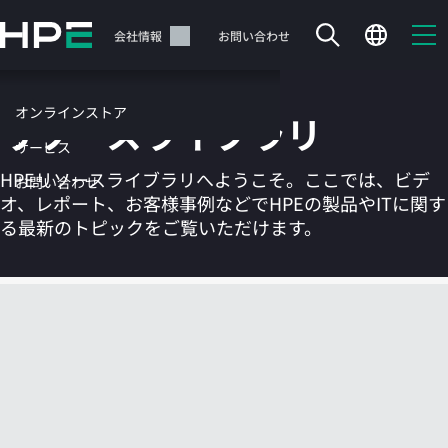
メ
イ
サポート
会社情報
お問い合わせ
ン
の
コ
オンラインストア
リソースライブラリ
ン
テ
サービス
ン
HPEリソースライブラリへようこそ。ここでは、ビデ
お問い合わせ
ツ
オ、レポート、お客様事例などでHPEの製品やITに関す
に
る最新のトピックをご覧いただけます。
ス
キ
ッ
カートは空です
プ
す
HPEストアで商品を検索、構成、注文できます。
る
今すぐ購入