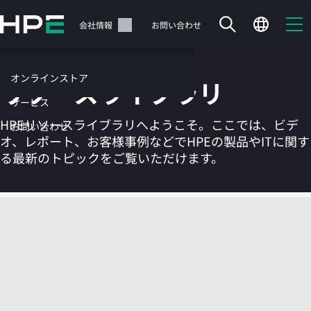
メ
イ
サポート
会社情報
お問い合わせ
ン
の
コ
オンラインストア
リソースライブラリ
ン
テ
サービス
ン
HPEリソースライブラリへようこそ。ここでは、ビデ
お問い合わせ
ツ
オ、レポート、お客様事例などでHPEの製品やITに関す
に
る最新のトピックをご覧いただけます。
ス
キ
ッ
カートは空です
プ
す
HPEストアで商品を検索、構成、注文できます。
る
今すぐ購入