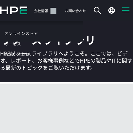
メ
イ
サポート
会社情報
お問い合わせ
ン
の
コ
オンラインストア
リソースライブラリ
ン
テ
サービス
ン
HPEリソースライブラリへようこそ。ここでは、ビデ
お問い合わせ
ツ
オ、レポート、お客様事例などでHPEの製品やITに関す
に
る最新のトピックをご覧いただけます。
ス
キ
ッ
カートは空です
プ
す
HPEストアで商品を検索、構成、注文できます。
る
今すぐ購入