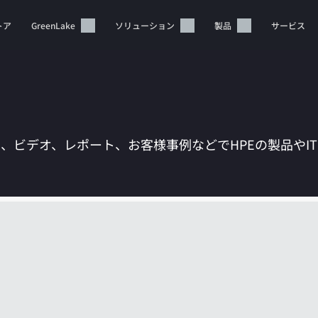
トア
GreenLake
ソリューション
製品
サービス
は、ビデオ、レポート、お客様事例などでHPEの製品やI
カートは空です
HPEストアで商品を検索、構成、注文できます。
今すぐ購入