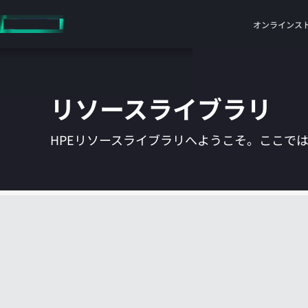
メ
イ
オンラインス
ン
の
コ
ン
リソースライブラリ
テ
ン
ツ
HPEリソースライブラリへようこそ。ここで
に
ス
キ
ッ
プ
す
る