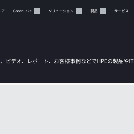
トア
GreenLake
ソリューション
製品
サービス
は、ビデオ、レポート、お客様事例などでHPEの製品やI
カートは空です
HPEストアで商品を検索、構成、注文できます。
今すぐ購入