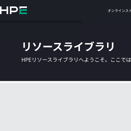
メ
イ
オンラインス
ン
の
コ
ン
リソースライブラリ
テ
ン
ツ
HPEリソースライブラリへようこそ。ここで
に
ス
キ
ッ
プ
す
る