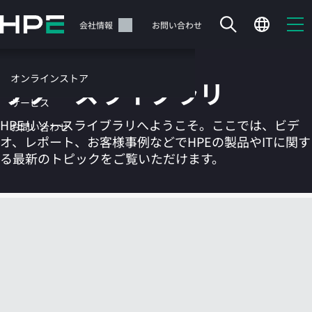
メ
イ
サポート
会社情報
お問い合わせ
ン
の
コ
オンラインストア
リソースライブラリ
ン
テ
サービス
ン
HPEリソースライブラリへようこそ。ここでは、ビデ
お問い合わせ
ツ
オ、レポート、お客様事例などでHPEの製品やITに関す
に
る最新のトピックをご覧いただけます。
ス
キ
ッ
カートは空です
プ
す
HPEストアで商品を検索、構成、注文できます。
る
今すぐ購入