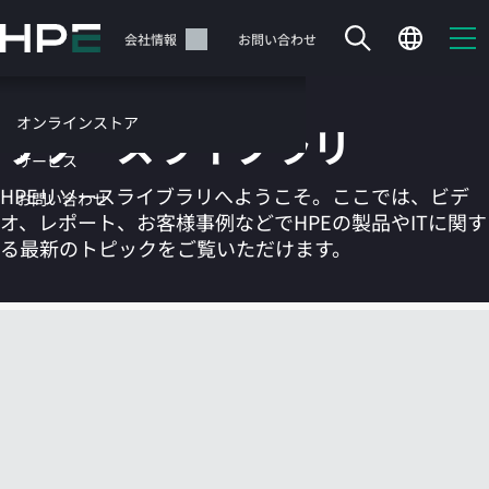
メ
イ
サポート
会社情報
お問い合わせ
ン
の
コ
オンラインストア
リソースライブラリ
ン
テ
サービス
ン
HPEリソースライブラリへようこそ。ここでは、ビデ
お問い合わせ
ツ
オ、レポート、お客様事例などでHPEの製品やITに関す
に
る最新のトピックをご覧いただけます。
ス
キ
ッ
カートは空です
プ
す
HPEストアで商品を検索、構成、注文できます。
る
今すぐ購入