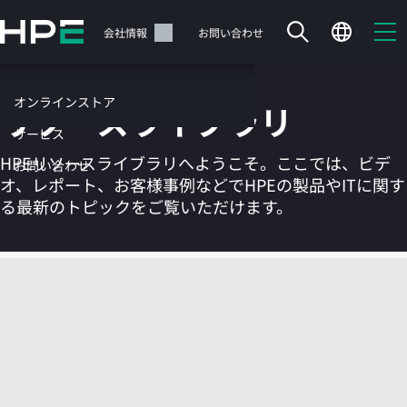
メ
イ
サポート
会社情報
お問い合わせ
ン
の
コ
オンラインストア
リソースライブラリ
ン
テ
サービス
ン
HPEリソースライブラリへようこそ。ここでは、ビデ
お問い合わせ
ツ
オ、レポート、お客様事例などでHPEの製品やITに関す
に
る最新のトピックをご覧いただけます。
ス
キ
ッ
カートは空です
プ
す
HPEストアで商品を検索、構成、注文できます。
る
今すぐ購入