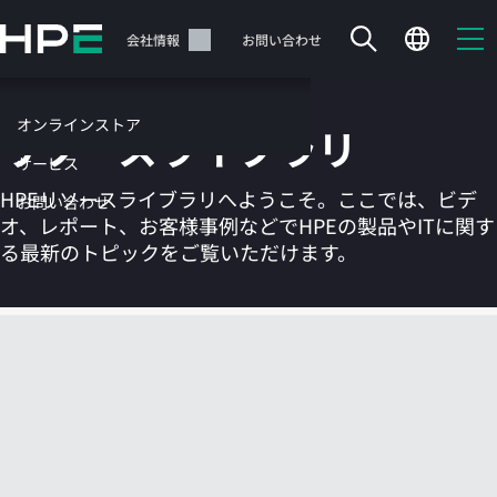
メ
イ
サポート
会社情報
お問い合わせ
ン
の
コ
オンラインストア
リソースライブラリ
ン
テ
サービス
ン
HPEリソースライブラリへようこそ。ここでは、ビデ
お問い合わせ
ツ
オ、レポート、お客様事例などでHPEの製品やITに関す
に
る最新のトピックをご覧いただけます。
ス
キ
ッ
カートは空です
プ
す
HPEストアで商品を検索、構成、注文できます。
る
今すぐ購入