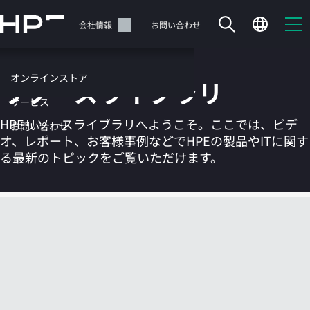
メ
イ
サポート
会社情報
お問い合わせ
ン
の
コ
オンラインストア
リソースライブラリ
ン
テ
サービス
ン
HPEリソースライブラリへようこそ。ここでは、ビデ
お問い合わせ
ツ
オ、レポート、お客様事例などでHPEの製品やITに関す
に
る最新のトピックをご覧いただけます。
ス
キ
ッ
カートは空です
プ
す
HPEストアで商品を検索、構成、注文できます。
る
今すぐ購入