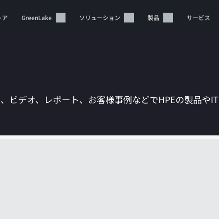
トア
GreenLake
ソリューション
製品
サービス
は、ビデオ、レポート、お客様事例などでHPEの製品やI
カートは空です
HPEストアで商品を検索、構成、注文できます。
今すぐ購入