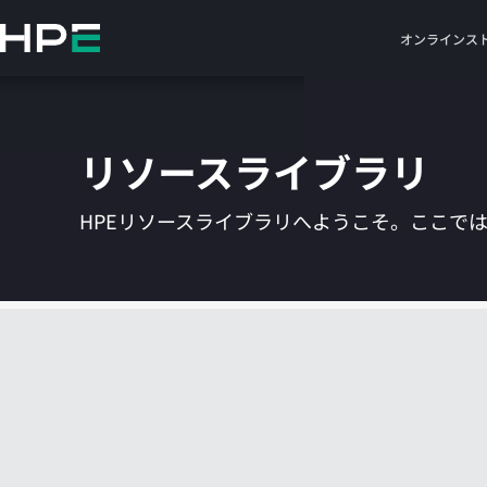
メ
イ
オンラインス
ン
の
コ
ン
リソースライブラリ
テ
ン
ツ
HPEリソースライブラリへようこそ。ここで
に
ス
キ
ッ
プ
す
る