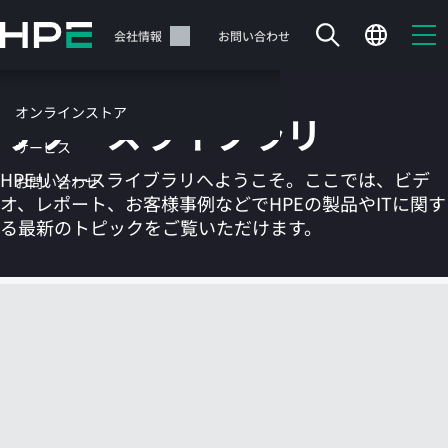
メ
イ
サポート
会社情報
お問い合わせ
ン
の
コ
オンラインストア
リソースライブラリ
ン
テ
サービス
ン
HPEリソースライブラリへようこそ。ここでは、ビデ
お問い合わせ
ツ
オ、レポート、お客様事例などでHPEの製品やITに関す
に
る最新のトピックをご覧いただけます。
ス
キ
ッ
カートは空です
プ
す
HPEストアで商品を検索、構成、注文できます。
る
今すぐ購入