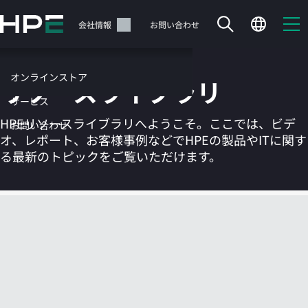
メ
イ
サポート
会社情報
お問い合わせ
ン
の
コ
オンラインストア
リソースライブラリ
ン
テ
サービス
ン
HPEリソースライブラリへようこそ。ここでは、ビデ
お問い合わせ
ツ
オ、レポート、お客様事例などでHPEの製品やITに関す
に
る最新のトピックをご覧いただけます。
ス
キ
ッ
カートは空です
プ
す
HPEストアで商品を検索、構成、注文できます。
る
今すぐ購入