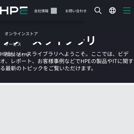
メ
イ
サポート
会社情報
お問い合わせ
ン
の
コ
オンラインストア
リソースライブラリ
ン
テ
サービス
ン
HPEリソースライブラリへようこそ。ここでは、ビデ
お問い合わせ
ツ
オ、レポート、お客様事例などでHPEの製品やITに関す
に
る最新のトピックをご覧いただけます。
ス
キ
ッ
カートは空です
プ
す
HPEストアで商品を検索、構成、注文できます。
る
今すぐ購入