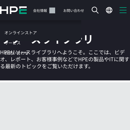
メ
イ
サポート
会社情報
お問い合わせ
ン
の
コ
オンラインストア
リソースライブラリ
ン
テ
サービス
ン
HPEリソースライブラリへようこそ。ここでは、ビデ
お問い合わせ
ツ
オ、レポート、お客様事例などでHPEの製品やITに関す
に
る最新のトピックをご覧いただけます。
ス
キ
ッ
カートは空です
プ
す
HPEストアで商品を検索、構成、注文できます。
る
今すぐ購入