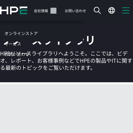
メ
イ
サポート
会社情報
お問い合わせ
ン
の
コ
オンラインストア
リソースライブラリ
ン
テ
サービス
ン
HPEリソースライブラリへようこそ。ここでは、ビデ
お問い合わせ
ツ
オ、レポート、お客様事例などでHPEの製品やITに関す
に
る最新のトピックをご覧いただけます。
ス
キ
ッ
カートは空です
プ
す
HPEストアで商品を検索、構成、注文できます。
る
今すぐ購入