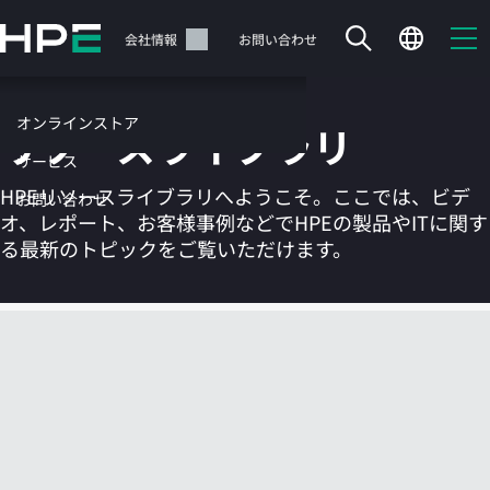
メ
イ
サポート
会社情報
お問い合わせ
ン
の
コ
オンラインストア
リソースライブラリ
ン
テ
サービス
ン
HPEリソースライブラリへようこそ。ここでは、ビデ
お問い合わせ
ツ
オ、レポート、お客様事例などでHPEの製品やITに関す
に
る最新のトピックをご覧いただけます。
ス
キ
ッ
カートは空です
プ
す
HPEストアで商品を検索、構成、注文できます。
る
今すぐ購入