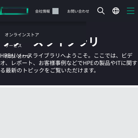
メ
イ
サポート
会社情報
お問い合わせ
ン
の
コ
オンラインストア
リソースライブラリ
ン
テ
サービス
ン
HPEリソースライブラリへようこそ。ここでは、ビデ
お問い合わせ
ツ
オ、レポート、お客様事例などでHPEの製品やITに関す
に
る最新のトピックをご覧いただけます。
ス
キ
ッ
カートは空です
プ
す
HPEストアで商品を検索、構成、注文できます。
る
今すぐ購入