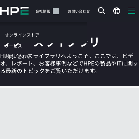
メ
イ
サポート
会社情報
お問い合わせ
ン
の
コ
オンラインストア
リソースライブラリ
ン
テ
サービス
ン
HPEリソースライブラリへようこそ。ここでは、ビデ
お問い合わせ
ツ
オ、レポート、お客様事例などでHPEの製品やITに関す
に
る最新のトピックをご覧いただけます。
ス
キ
ッ
カートは空です
プ
す
HPEストアで商品を検索、構成、注文できます。
る
今すぐ購入