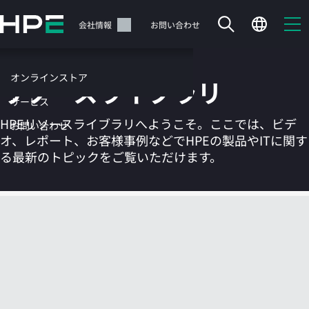
メ
イ
サポート
会社情報
お問い合わせ
ン
の
コ
オンラインストア
リソースライブラリ
ン
テ
サービス
ン
HPEリソースライブラリへようこそ。ここでは、ビデ
お問い合わせ
ツ
オ、レポート、お客様事例などでHPEの製品やITに関す
に
る最新のトピックをご覧いただけます。
ス
キ
ッ
カートは空です
プ
す
HPEストアで商品を検索、構成、注文できます。
る
今すぐ購入